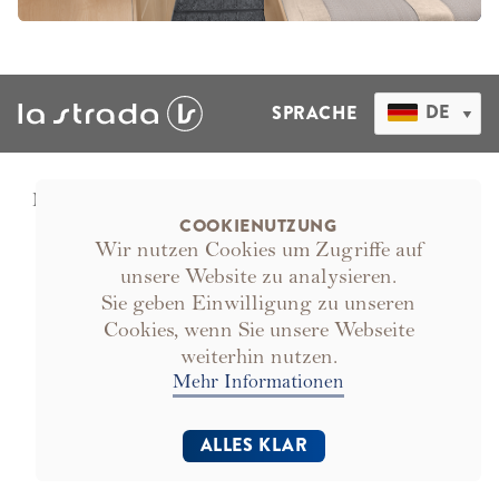
DE
SPRACHE
La Strada Fahrzeugbau
Tel.:
+49 (0)60 08 - 91 11
GmbH
- 0
COOKIENUTZUNG
Wir nutzen Cookies um Zugriffe auf
Am Sauerborn 19
Fax:
+49 (0)60 08 - 91 11
61209
Echzell
/
- 20
unsere Website zu analysieren.
Germany
Mail:
info@lastrada-
Sie geben Einwilligung zu unseren
mobile.de
Cookies, wenn Sie unsere Webseite
weiterhin nutzen.
IMPRESSUM
DATENSCHUTZ
Mehr Informationen
ALLES KLAR